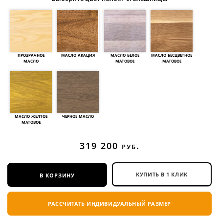
прозрачное
масло акация
масло белое
масло бесцветное
масло
матовое
матовое
масло желтое
черное масло
матовое
319 200
руб.
в корзину
КУПИТЬ В 1 КЛИК
РАССЧИТАТЬ ИНДИВИДУАЛЬНЫЙ РАЗМЕР