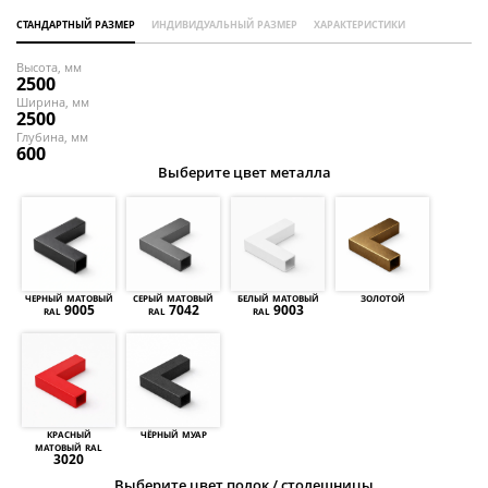
Торговые перегородки
стандартный размер
индивидуальный размер
характеристики
Высота, мм
2500
Ширина, мм
2500
Глубина, мм
600
Выберите цвет металла
черный матовый
серый матовый
белый матовый
золотой
ral 9005
ral 7042
ral 9003
красный
чёрный муар
матовый ral
3020
Выберите цвет полок / столешницы