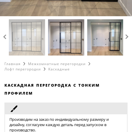
Обеденные столы
каталог
8 499 216 63 97
Полки
Лофт перегородки
8 965 412 87 86
info@loftcase.ru
Рабочие столы
Металлические перегородки
Корпусная мебель
Стеклянные перегородки
Зеркала
Матовые перегородки
Офисные перегородки
Перегородки для кухни
Главная
Межкомнатные перегородки
Перегородки в гостиную
Лофт перегородки
Каскадные
Перегородки в ванную
каскадная перегородка с тонким
Перегородки для гардеробной
профилем
Душевые перегородки
Цветные перегородки
Перегородки с дверью
Производим на заказ по индивидуальному размеру и
дизайну, согласуем каждую деталь перед запуском в
Цельностеклянные перегородки
производство.