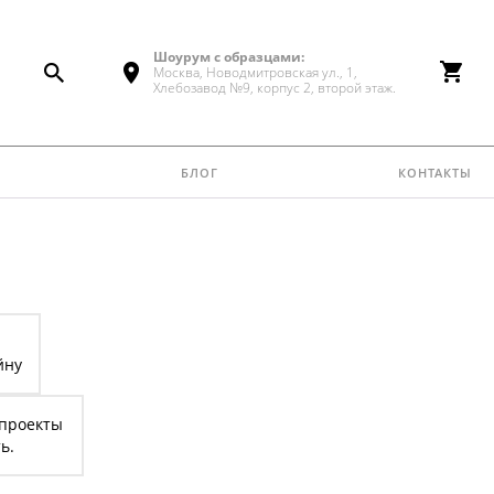
Шоурум с образцами:
Москва, Новодмитровская ул., 1,
Хлебозавод №9, корпус 2, второй этаж.
блог
контакты
йну
 проекты
ь.