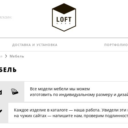
АГАЗИН:
доставка и установка
портфолио
ая
Мебель
бель
Все модели мебели мы можем
изготовить по индивидуальному размеру и диза
Каждое изделие в каталоге — наша работа. Увидели эти
на чужих сайтах — напишите нам, проверим подлинност