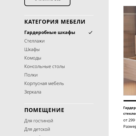
Комоды
ТВ тумбы
КАТЕГОРИЯ МЕБЕЛИ
Режим работы офиса:
Консольные столы
пн/пт 10:00 – 19:00
Гардеробные шкафы
24/7
Обеденные столы
Стеллажи
8 499 216 63 97
Полки
Шкафы
8 965 412 87 86
info@loftcase.ru
Комоды
Рабочие столы
Консольные столы
Корпусная мебель
Полки
Зеркала
Корпусная мебель
Зеркала
Гардер
ПОМЕЩЕНИЕ
стекло
от 299
Для гостиной
Размер
Для детской