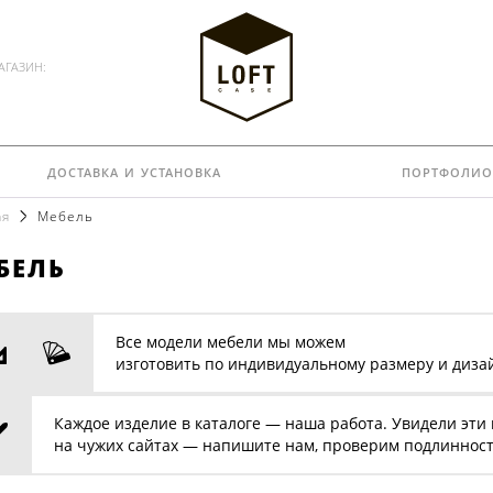
АГАЗИН:
доставка и установка
портфолио
ая
Мебель
бель
Все модели мебели мы можем
изготовить по индивидуальному размеру и диза
Каждое изделие в каталоге — наша работа. Увидели эти
на чужих сайтах — напишите нам, проверим подлинност