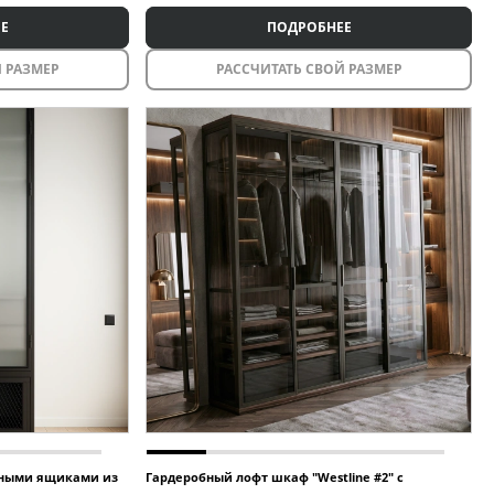
Е
ПОДРОБНЕЕ
 РАЗМЕР
РАССЧИТАТЬ СВОЙ РАЗМЕР
ными ящиками из
Гардеробный лофт шкаф "Westline #2" с