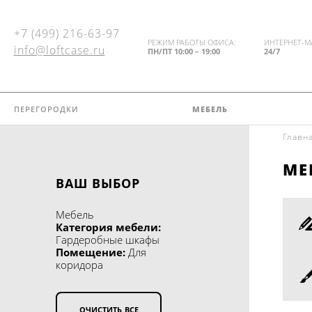
+7 (499) 216-63-97
РЕЖИМ РАБОТЫ ОФИСА:
ИНТЕРНЕТ-М
info@loftcase.ru
ПН/ПТ 10:00 – 19:00
24/7
перегородки
мебель
Главн
ПЕРЕГОРОДКИ
ме
МЕБЕЛЬ
ВАШ ВЫБОР
ДОСТАВКА И УСТАНОВКА
Смотреть весь
Мебель
каталог
Категория мебели:
ПОРТФОЛИО
Гардеробные шкафы
КАТЕГОРИЯ МЕБЕЛИ
Помещение:
Для
коридора
Гардеробные шкафы
БЛОГ
Стеллажи
КОНТАКТЫ
очистить все
Шкафы