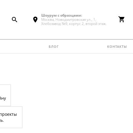
Шоурум с образцами:
Москва, Новодмитровская ул., 1,
Хлебозавод №9, корпус 2, второй этаж.
блог
контакты
йну
 проекты
ь.