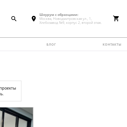
Шоурум с образцами:
Москва, Новодмитровская ул., 1,
Хлебозавод №9, корпус 2, второй этаж.
блог
контакты
 проекты
ь.