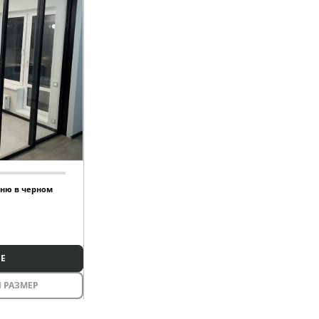
хню в черном
Е
 РАЗМЕР