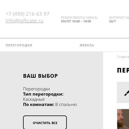
+7 (499) 216-63-97
РЕЖИМ РАБОТЫ ОФИСА:
ИНТЕРНЕТ-М
info@loftcase.ru
ПН/ПТ 10:00 – 19:00
24/7
перегородки
мебель
Главн
ПЕРЕГОРОДКИ
пе
МЕБЕЛЬ
ВАШ ВЫБОР
ДОСТАВКА И УСТАНОВКА
Смотреть весь
Перегородки
каталог
Тип перегородки:
ПОРТФОЛИО
Каскадные
КАТЕГОРИЯ МЕБЕЛИ
По комнатам:
В спальню
Гардеробные шкафы
БЛОГ
Стеллажи
очистить все
КОНТАКТЫ
Шкафы