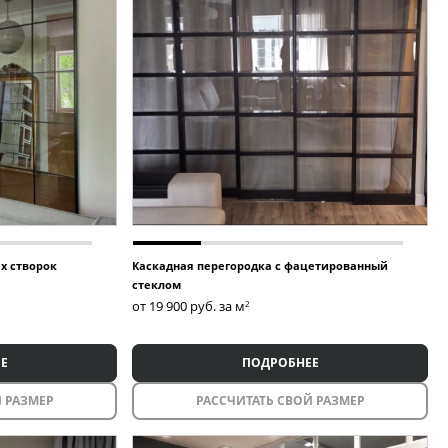
х створок
Каскадная перегородка с фацетированный
стеклом
от 19 900
руб. за м
2
Е
ПОДРОБНЕЕ
 РАЗМЕР
РАССЧИТАТЬ СВОЙ РАЗМЕР