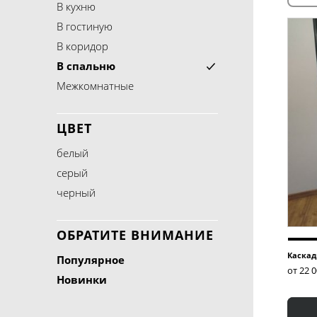
В кухню
В гостиную
В коридор
В спальню
Межкомнатные
ЦВЕТ
белый
серый
черный
ОБРАТИТЕ ВНИМАНИЕ
Каскад
Популярное
от 22 
Новинки