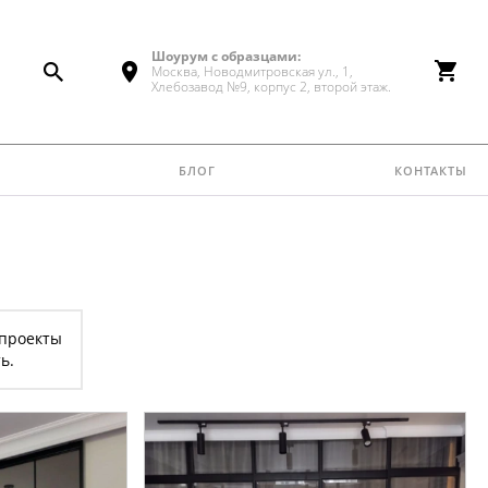
Шоурум с образцами:
Москва, Новодмитровская ул., 1,
Хлебозавод №9, корпус 2, второй этаж.
блог
контакты
 проекты
ь.