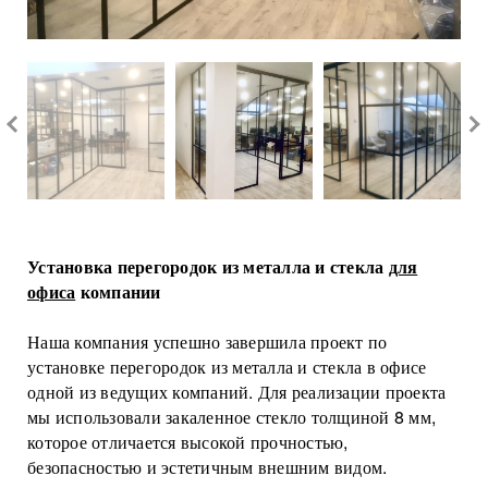
Обеденные столы
каталог
8 499 216 63 97
Полки
Лофт перегородки
8 965 412 87 86
info@loftcase.ru
Рабочие столы
Металлические перегородки
Корпусная мебель
Стеклянные перегородки
Зеркала
Матовые перегородки
Офисные перегородки
Перегородки для кухни
Перегородки в гостиную
Установка перегородок из металла и стекла
для
Перегородки в ванную
офиса
компании
Перегородки для гардеробной
Наша компания успешно завершила проект по
Душевые перегородки
установке перегородок из металла и стекла в офисе
одной из ведущих компаний. Для реализации проекта
Цветные перегородки
мы использовали закаленное стекло толщиной 8 мм,
Перегородки с дверью
которое отличается высокой прочностью,
Цельностеклянные перегородки
безопасностью и эстетичным внешним видом.