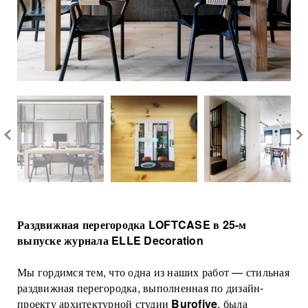
Обеденные столы
каталог
8 499 216 63 97
Полки
Лофт перегородки
8 965 412 87 86
info@loftcase.ru
Рабочие столы
Металлические перегородки
Корпусная мебель
Стеклянные перегородки
Зеркала
Матовые перегородки
Офисные перегородки
Перегородки для кухни
Перегородки в гостиную
Перегородки в ванную
Перегородки для гардеробной
Раздвижная перегородка LOFTCASE в 25-м
Душевые перегородки
выпуске журнала ELLE Decoration
Цветные перегородки
Перегородки с дверью
Мы гордимся тем, что одна из наших работ — стильная
раздвижная перегородка, выполненная по дизайн-
Цельностеклянные перегородки
проекту архитектурной студии
Burofive
, была