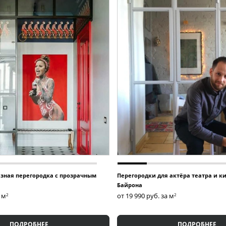
авки и установки, чтобы вам было комфортно.
анспортными компаниями, чтобы вы получили заказ вовремя 
ется индивидуально в зависимости от удаленности объекта.
е компании, стоимость зависит от расстояния и объема груза.
зался с вами, рассчитал стоимость доставки и монтажа, а такж
Раздвижные перегородки
азная перегородка с прозрачным
Перегородки для актёра театра и к
Байрона
а м
от 19 990
руб. за м
2
2
ПОДРОБНЕЕ
ПОДРОБНЕЕ