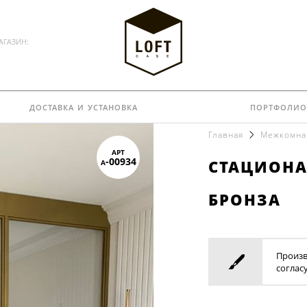
АГАЗИН:
доставка и установка
портфолио
Главная
Межкомна
арт
стациона
а-00934
бронза
Произв
соглас