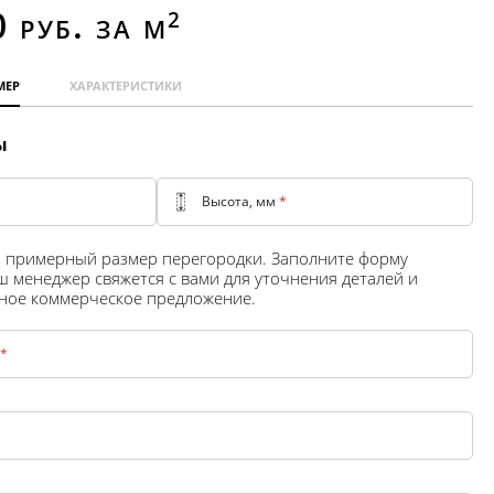
0
руб. за м
2
мер
характеристики
ы
Высота, мм
*
и примерный размер перегородки. Заполните форму
ш менеджер свяжется с вами для уточнения деталей и
ное коммерческое предложение.
*