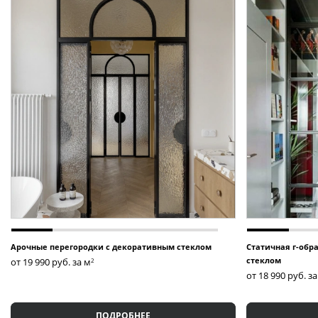
•
Гибкий график:
Мы подбираем удобное время для дост
•
Доставка в регионы:
Мы сотрудничаем с надежными тр
▎Условия доставки и установки
• Доставка по Москве и Московской области рассчитыва
• В регионы отправка осуществляется через транспортны
Оставьте заявку прямо сейчас
, чтобы наш менеджер свя
Арочные перегородки с декоративным стеклом
Статичная г-обр
стеклом
от 19 990
руб. за м
2
от 18 990
руб. з
ПОДРОБНЕЕ