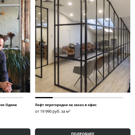
и в идеальном состоянии.
е ответил на все ваши вопросы!
ино Одина
Лофт перегородки на заказ в офис
от 19 990
руб. за м
2
ПОДРОБНЕЕ