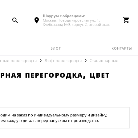
Шоурум с образцами:
Москва, Новодмитровская ул., 1,
Хлебозавод №9, корпус 2, второй этаж.
блог
контакты
тные перегородки
Лофт перегородки
Cтационарные
рная перегородка, цвет
одим на заказ по индивидуальному размеру и дизайну,
уем каждую деталь перед запуском в производство.