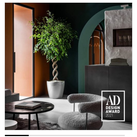
рассчитывается индивидуально в зависимости от
удаленности объекта.
• В регионы отправка осуществляется через транспортные
компании, стоимость зависит от расстояния и объема
груза.
Оставьте заявку прямо сейчас
, чтобы наш менеджер
связался с вами, рассчитал стоимость доставки и
монтажа, а также ответил на все ваши вопросы!