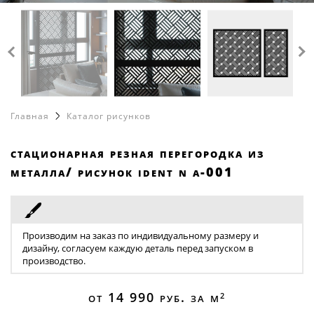
Обеденные столы
каталог
8 499 216 63 97
Полки
Лофт перегородки
8 965 412 87 86
info@loftcase.ru
Рабочие столы
Металлические перегородки
Корпусная мебель
Стеклянные перегородки
Зеркала
Матовые перегородки
Главная
Каталог рисунков
Офисные перегородки
Перегородки для кухни
стационарная резная перегородка из
Перегородки в гостиную
металла/ рисунок ident n a-001
Перегородки в ванную
Перегородки для гардеробной
Душевые перегородки
Производим на заказ по индивидуальному размеру и
дизайну, согласуем каждую деталь перед запуском в
Цветные перегородки
производство.
Перегородки с дверью
от 14 990
руб. за м
2
Цельностеклянные перегородки