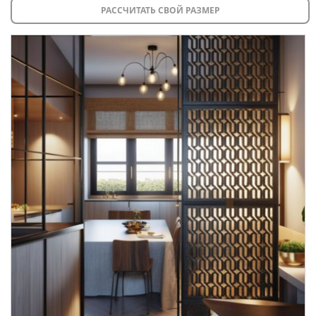
рассчитывается индивидуально в зависимости от
РАССЧИТАТЬ СВОЙ РАЗМЕР
удаленности объекта.
• В регионы отправка осуществляется через транспортные
компании, стоимость зависит от расстояния и объема
груза.
Оставьте заявку прямо сейчас
, чтобы наш менеджер
связался с вами, рассчитал стоимость доставки и
монтажа, а также ответил на все ваши вопросы!