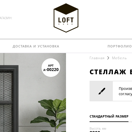
АГАЗИН:
доставка и установка
портфолио
Главная
Мебель
арт
стеллаж 
a-00220
Произв
соглас
стандартный размер
Высота, мм