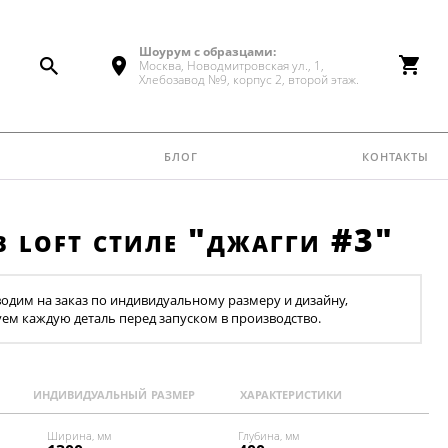
Шоурум с образцами:
Москва, Новодмитровская ул., 1,
Хлебозавод №9, корпус 2, второй этаж.
блог
контакты
в loft стиле "джагги #3"
одим на заказ по индивидуальному размеру и дизайну,
уем каждую деталь перед запуском в производство.
индивидуальный размер
характеристики
Ширина, мм
Глубина, мм