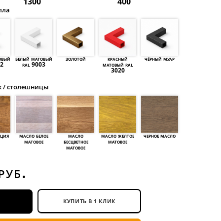
1300
400
лла
овый
белый матовый
золотой
красный
чёрный муар
42
ral 9003
матовый ral
3020
к / столешницы
ация
масло белое
масло
масло желтое
черное масло
матовое
бесцветное
матовое
матовое
руб.
КУПИТЬ В 1 КЛИК