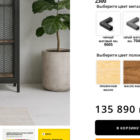
2300
Выберите цвет мета
черный
серый мат
матовый ral
ral 70
9005
Выберите цвет поло
прозрачное
масло ак
масло
135 890
в корзину