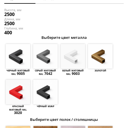
Торговые перегородки
Высота, мм
2500
Длина, мм
2500
Глубина, мм
400
Выберите цвет металла
черный матовый
серый матовый
белый матовый
золотой
ral 9005
ral 7042
ral 9003
красный
чёрный муар
матовый ral
3020
Выберите цвет полок / столешницы