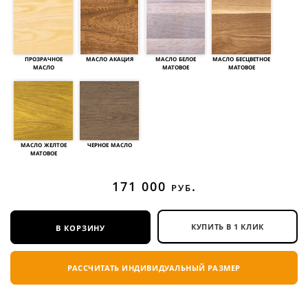
прозрачное
масло акация
масло белое
масло бесцветное
масло
матовое
матовое
масло желтое
черное масло
матовое
171 000
руб.
в корзину
КУПИТЬ В 1 КЛИК
РАССЧИТАТЬ ИНДИВИДУАЛЬНЫЙ РАЗМЕР