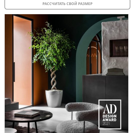
РАССЧИТАТЬ СВОЙ РАЗМЕР
• Доставка по Москве и Московской области
рассчитывается индивидуально в зависимости от
удаленности объекта.
• В регионы отправка осуществляется через транспортные
компании, стоимость зависит от расстояния и объема
груза.
Оставьте заявку прямо сейчас
, чтобы наш менеджер
связался с вами, рассчитал стоимость доставки и
монтажа, а также ответил на все ваши вопросы!