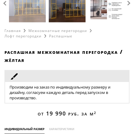
Обеденные столы
каталог
8 499 216 63 97
Полки
Лофт перегородки
8 965 412 87 86
info@loftcase.ru
Рабочие столы
Металлические перегородки
Корпусная мебель
Главная
Межкомнатные перегородки
Стеклянные перегородки
Лофт перегородки
Распашные
Зеркала
Матовые перегородки
Офисные перегородки
распашная межкомнатная перегородка /
жёлтая
Перегородки для кухни
Перегородки в гостиную
Перегородки в ванную
Производим на заказ по индивидуальному размеру и
Перегородки для гардеробной
дизайну, согласуем каждую деталь перед запуском в
производство.
Душевые перегородки
Цветные перегородки
от 19 990
руб. за м
2
Перегородки с дверью
Цельностеклянные перегородки
индивидуальный размер
характеристики