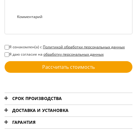
Комментарий
Я ознакомлен(а) с
Политикой обработки персональных данных
Я даю согласие на
обработку персональных данных
Рассчитать стоимость
СРОК ПРОИЗВОДСТВА
ДОСТАВКА И УСТАНОВКА
Изготовление изделий по индивидуальному размеру
на заказ
ГАРАНТИЯ
▎Доставка и установка по Москве и Московской
области
Мы предлагаем услуги по изготовлению изделий по
▎Гарантия на продукцию