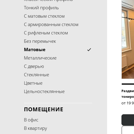
Тонкий профиль
С матовым стеклом
С армированным стеклом
С рифленым стеклом
Без перемычек
Матовые
Металлические
С дверью
Стеклянные
Цветные
Цельностеклянные
Раздви
тониро
от 19 
ПОМЕЩЕНИЕ
В офис
В квартиру