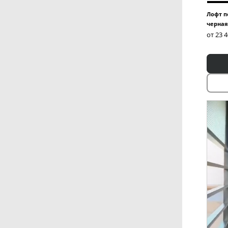
Лофт п
черная
от 23 