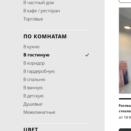
В частный дом
В кафе / ресторан
Торговые
ПО КОМНАТАМ
В кухню
В гостиную
В коридор
В гардеробную
В спальню
В ванную
В детскую
Душевые
Распаш
стекло
Межкомнатные
от 19 
ЦВЕТ