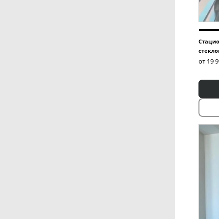
Стацио
стекло
от 19 