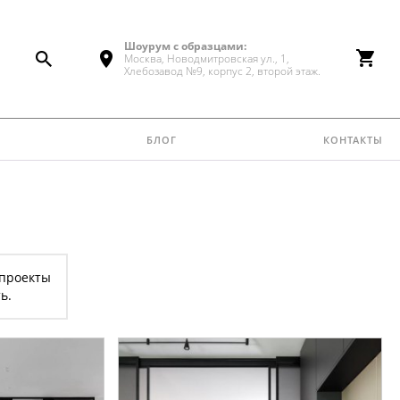
Шоурум с образцами:
Москва, Новодмитровская ул., 1,
Хлебозавод №9, корпус 2, второй этаж.
блог
контакты
 проекты
ь.