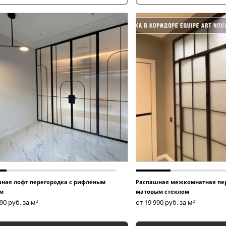
ная лофт перегородка с рифленым
Распашная межкомнатная пер
м
матовым стеклом
990
руб. за м
от 19 990
руб. за м
2
2